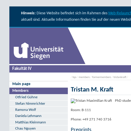
Hinweis:
Diese Website befindet sich im Rahmen des
Web-Relaunch
aktuell sind. Aktuelle Informationen finden Sie auf der neuen Webs
Fakultät IV
/
tqo
/
members
/
formermembers
/
tristankraft
/
Main page
Tristan M. Kraft
Members
Otfried Gühne
PhD stude
Stefan Nimmrichter
Ramona Wolf
Room: B-111
Daniela Lehmann
Phone: +49 271 740 3716
Matthias Kleinmann
Chau Nguyen
Preprints