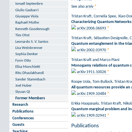
Ismaël Septembre
See also
arxiv
Giulio Gasbarri
Tristan Kraft, Cornelia Spee, Xiao-D
Giuseppe Viola
Characterizing Quantum Networks:
Raphaël Mothe
arXiv:2006.06693
Kenneth Goodenough
Ties Ohst
Tristan Kraft, Sébastien Designolle,
Leonardo S. V. Santos
Quantum entanglement in the tria
Lisa Weinbrenner
arXiv:2002.03970
Sophia Denker
Tristan Kraft and Marco Piani
Fynn Otto
Monogamy relations of quantum c
Elisa Monchietti
arXiv:1911.10026
Ritu Dhaulakhandi
Sander Stammbach
Roope Uola, Tom Bullock, Tristan Kr
Joel Huber
All quantum resources provide an 
Siyuan Qi
arXiv:1909.10484
Former Members
Erkka Haapasalo, Tristan Kraft, Niko
Research
Quantum marginal problem and inc
Publications
arXiv:1909.02941
Conferences
Guests
Publications
Teaching