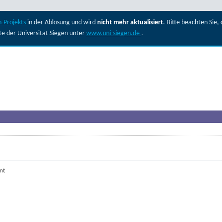
-Projekts
in der Ablösung und wird
nicht mehr aktualisiert
. Bitte beachten Sie
ite der Universität Siegen unter
www.uni-siegen.de
.
nt