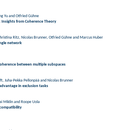
ong Yu and Otfried Gühne
 Insights from Coherence Theory
 Christina Ritz, Nicolas Brunner, Otfried Gühne and Marcus Huber
ngle network
oherence between multiple subspaces
aft, Juha-Pekka Pellonpää and Nicolas Brunner
advantage in exclusion tasks
lai Miklin and Roope Uola
ompatibility