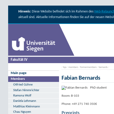
Hinweis:
Diese Website befindet sich im Rahmen des
Web-Relaunch
aktuell sind. Aktuelle Informationen finden Sie auf der neuen Webs
Fakultät IV
/
tqo
/
members
/
formermembers
/
bernards
/
Main page
Fabian Bernards
Members
Otfried Gühne
PhD student
Stefan Nimmrichter
Ramona Wolf
Room: B-103
Daniela Lehmann
Phone: +49 271 740 3506
Matthias Kleinmann
Chau Nguyen
Preprints