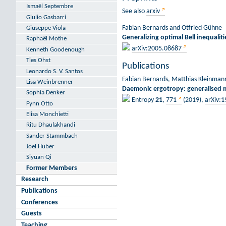
Ismaël Septembre
See also
arxiv
Giulio Gasbarri
Fabian Bernards and Otfried Gühne
Giuseppe Viola
Generalizing optimal Bell inequaliti
Raphaël Mothe
arXiv:2005.08687
Kenneth Goodenough
Ties Ohst
Publications
Leonardo S. V. Santos
Fabian Bernards, Matthias Kleinman
Lisa Weinbrenner
Daemonic ergotropy: generalised 
Sophia Denker
Entropy
21
,
771
(2019),
arXiv:
Fynn Otto
Elisa Monchietti
Ritu Dhaulakhandi
Sander Stammbach
Joel Huber
Siyuan Qi
Former Members
Research
Publications
Conferences
Guests
Teaching