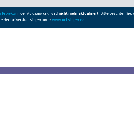
-Projekts
in der Ablösung und wird
nicht mehr aktualisiert
. Bitte beachten Sie
ite der Universität Siegen unter
www.uni-siegen.de
.