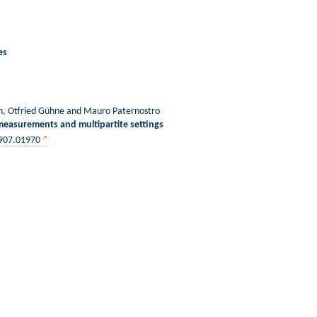
es
n, Otfried Gühne and Mauro Paternostro
measurements and multipartite settings
1907.01970