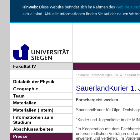
Hinweis:
Diese Website befindet sich im Rahmen des
Web-Relaunch
aktuell sind. Aktuelle Informationen finden Sie auf der neuen Webs
Fakultät IV
/
didaktik
/
pressespiegel
/
2014
/
575400.ht
Didaktik der Physik
SauerlandKurier 1.
Geographie
Team
Forschergeist wecken
Materialien
SauerlandKurier für Olpe, Drolsh
Materialien (intern)
Informationen zum
"Kinder und Jugendliche in der MI
Studium
Abschlussarbeiten
"In Kooperation mit dem Fachbereic
unterschiedlichen Vorträgen und an
Presse
erweitern und vertiefen. Im Vorder