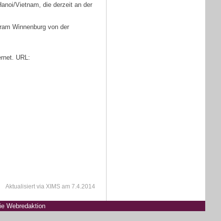
anoi/Vietnam, die derzeit an der
lfram Winnenburg von der
ernet. URL:
Aktualisiert
via
XIMS
am
7.4.2014
die Webredaktion