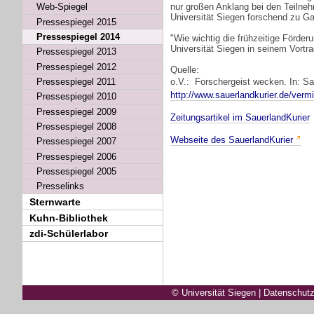
Web-Spiegel
nur großen Anklang bei den Teilneh
Universität Siegen forschend zu Ga
Pressespiegel 2015
Pressespiegel 2014
"Wie wichtig die frühzeitige Förd
Universität Siegen in seinem Vortra
Pressespiegel 2013
Pressespiegel 2012
Quelle:
Pressespiegel 2011
o.V.: Forschergeist wecken. In: Sa
http://www.sauerlandkurier.de/verm
Pressespiegel 2010
Pressespiegel 2009
Zeitungsartikel im SauerlandKurier
Pressespiegel 2008
Webseite des SauerlandKurier
Pressespiegel 2007
Pressespiegel 2006
Pressespiegel 2005
Presselinks
Sternwarte
Kuhn-Bibliothek
zdi-Schülerlabor
© Universität Siegen
|
Datenschutz