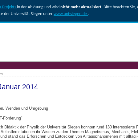
-Projekts
in der Ablösung und wird
nicht mehr aktualisiert
. Bitte beachten Sie
ite der Universität Siegen unter
www.uni-siegen.de
.
ml
 Januar 2014
agen, Wenden und Umgebung
NT-Förderung"
h Didaktik der Physik der Universität Siegen konnten rund 130 interessierte F
 Selbstlernstationen ihr Wissen zu den Themen Magnetismus, Mechanik, Elekt
grund stand das Erforschen und Entdecken von Alltagsphänomenen mit alltäglic