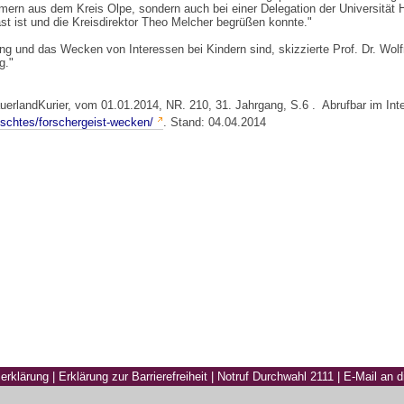
mern aus dem Kreis Olpe, sondern auch bei einer Delegation der Universität H
st ist und die Kreisdirektor Theo Melcher begrüßen konnte."
erung und das Wecken von Interessen bei Kindern sind, skizzierte Prof. Dr. Wo
g."
uerlandKurier, vom 01.01.2014, NR. 210, 31. Jahrgang, S.6 . Abrufbar im Int
ischtes/forschergeist-wecken/
. Stand: 04.04.2014
erklärung
|
Erklärung zur Barrierefreiheit
|
Notruf Durchwahl 2111
|
E-Mail an 