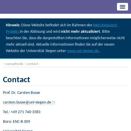
Hinweis:
Diese Website befindet sich im Rahmen des
Web-Relaunch-
Projekts
in der Ablösung und wird
nicht mehr aktualisiert
. Bitte
beachten Sie, dass die dargestellten Informationen möglicherweise nicht
mehr aktuell sind. Aktuelle Informationen finden Sie auf der neuen
Website der Universität Siegen unter
www.uni-siegen.de
.
/
nanophysik
/
contact
/
Contact
Prof. Dr. Carsten Busse
carsten.busse@uni-siegen.de
Tel.: +49 271 740-3583
Büro: ENC-B 009